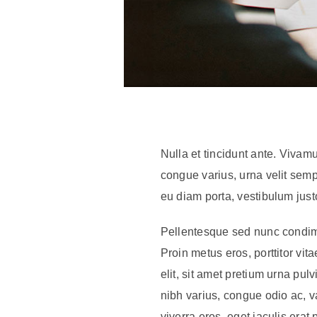
Nulla et tincidunt ante. Vivamu
congue varius, urna velit sempe
eu diam porta, vestibulum just
Pellentesque sed nunc condimen
Proin metus eros, porttitor vi
elit, sit amet pretium urna pu
nibh varius, congue odio ac, v
viverra eros, eget iaculis era