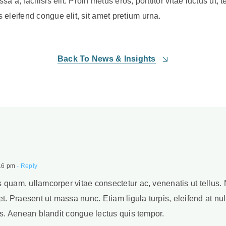
sa a, facilisis elit. Proin metus eros, porttitor vitae luctus u
 eleifend congue elit, sit amet pretium urna.
Back To News & Insights
16 pm
- Reply
quam, ullamcorper vitae consectetur ac, venenatis ut tellus. 
t. Praesent ut massa nunc. Etiam ligula turpis, eleifend at nulla
us. Aenean blandit congue lectus quis tempor.