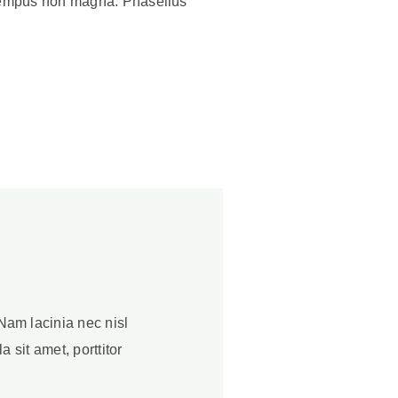
t, tempus non magna. Phasellus
Nam lacinia nec nisl
 sit amet, porttitor