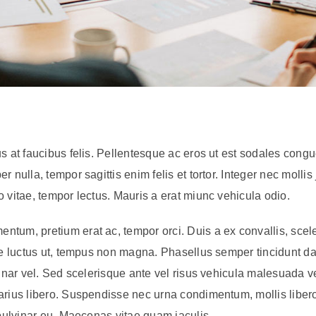
s at faucibus felis. Pellentesque ac eros ut est sodales congue
r nulla, tempor sagittis enim felis et tortor. Integer nec mollis
o vitae, tempor lectus. Mauris a erat miunc vehicula odio.
tum, pretium erat ac, tempor orci. Duis a ex convallis, sceler
tae luctus ut, tempus non magna. Phasellus semper tincidunt d
lvinar vel. Sed scelerisque ante vel risus vehicula malesuada 
arius libero. Suspendisse nec urna condimentum, mollis libero
t pulvinar eu. Maecenas vitae quam iaculis.