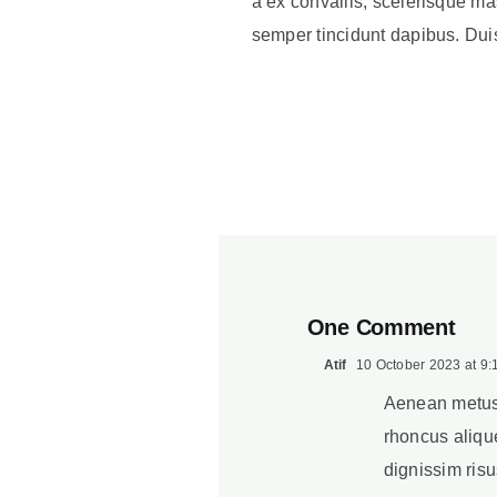
a ex convallis, scelerisque mas
semper tincidunt dapibus. Duis
One Comment
Atif
10 October 2023 at 9:
Aenean metus 
rhoncus alique
dignissim ris